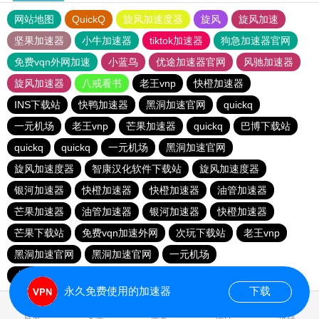
网站地图
QuickQ
旋风加速度器
旋风
旋风加速
坚果加速器
小牛加速器
tiktok加速器
狗急加速器官网
免费vqn外网加速
小蓝鸟
优途加速器官网
风驰加速器
旋风加速器
八戒看书
老王vnp
快橙加速器
INS下载站
快鸭加速器
黑洞加速官网
quickq
一元机场
老王vnp
芒果加速器
quickq
巴博下载站
quickq
quickq
一元机场
黑洞加速官网
旋风加速度器
智康汉化软件下载站
旋风加速度器
银河加速器
快橙加速器
快橙加速器
油管加速器
芒果加速器
油管加速器
银河加速器
快橙加速器
芒果下载站
免费vqn加速外网
次玩下载站
老王vnp
黑洞加速官网
黑洞加速官网
一元机场
小猫咪ciash加速器
永久免费使用的加速器
下载
首页
安卓
苹果
排行
推荐