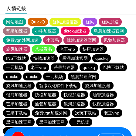
友情链接
网站地图
QuickQ
旋风加速度器
旋风
旋风加速
坚果加速器
小牛加速器
tiktok加速器
狗急加速器官网
免费vqn外网加速
小蓝鸟
优途加速器官网
风驰加速器
旋风加速器
八戒看书
老王vnp
快橙加速器
INS下载站
快鸭加速器
黑洞加速官网
quickq
一元机场
老王vnp
芒果加速器
quickq
巴博下载站
quickq
quickq
一元机场
黑洞加速官网
旋风加速度器
智康汉化软件下载站
旋风加速度器
银河加速器
快橙加速器
快橙加速器
油管加速器
芒果加速器
油管加速器
银河加速器
快橙加速器
芒果下载站
免费vqn加速外网
次玩下载站
老王vnp
黑洞加速官网
黑洞加速官网
一元机场
小猫咪ciash加速器