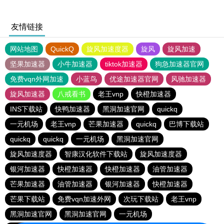
友情链接
网站地图
QuickQ
旋风加速度器
旋风
旋风加速
坚果加速器
小牛加速器
tiktok加速器
狗急加速器官网
免费vqn外网加速
小蓝鸟
优途加速器官网
风驰加速器
旋风加速器
八戒看书
老王vnp
快橙加速器
INS下载站
快鸭加速器
黑洞加速官网
quickq
一元机场
老王vnp
芒果加速器
quickq
巴博下载站
quickq
quickq
一元机场
黑洞加速官网
旋风加速度器
智康汉化软件下载站
旋风加速度器
银河加速器
快橙加速器
快橙加速器
油管加速器
芒果加速器
油管加速器
银河加速器
快橙加速器
芒果下载站
免费vqn加速外网
次玩下载站
老王vnp
黑洞加速官网
黑洞加速官网
一元机场