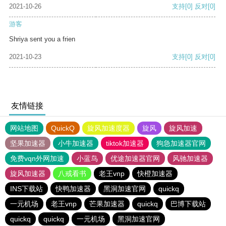
2021-10-26
支持
[0]
反对
[0]
游客
Shriya sent you a frien
2021-10-23
支持
[0]
反对
[0]
友情链接
网站地图
QuickQ
旋风加速度器
旋风
旋风加速
坚果加速器
小牛加速器
tiktok加速器
狗急加速器官网
免费vqn外网加速
小蓝鸟
优途加速器官网
风驰加速器
旋风加速器
八戒看书
老王vnp
快橙加速器
INS下载站
快鸭加速器
黑洞加速官网
quickq
一元机场
老王vnp
芒果加速器
quickq
巴博下载站
quickq
quickq
一元机场
黑洞加速官网