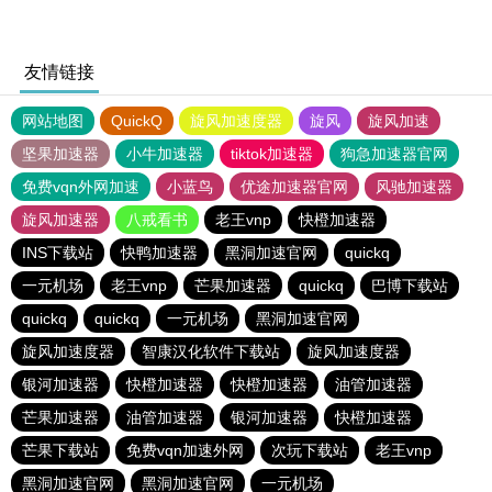
友情链接
网站地图
QuickQ
旋风加速度器
旋风
旋风加速
坚果加速器
小牛加速器
tiktok加速器
狗急加速器官网
免费vqn外网加速
小蓝鸟
优途加速器官网
风驰加速器
旋风加速器
八戒看书
老王vnp
快橙加速器
INS下载站
快鸭加速器
黑洞加速官网
quickq
一元机场
老王vnp
芒果加速器
quickq
巴博下载站
quickq
quickq
一元机场
黑洞加速官网
旋风加速度器
智康汉化软件下载站
旋风加速度器
银河加速器
快橙加速器
快橙加速器
油管加速器
芒果加速器
油管加速器
银河加速器
快橙加速器
芒果下载站
免费vqn加速外网
次玩下载站
老王vnp
黑洞加速官网
黑洞加速官网
一元机场