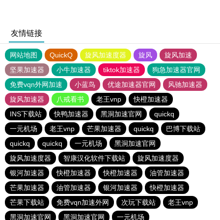
友情链接
网站地图
QuickQ
旋风加速度器
旋风
旋风加速
坚果加速器
小牛加速器
tiktok加速器
狗急加速器官网
免费vqn外网加速
小蓝鸟
优途加速器官网
风驰加速器
旋风加速器
八戒看书
老王vnp
快橙加速器
INS下载站
快鸭加速器
黑洞加速官网
quickq
一元机场
老王vnp
芒果加速器
quickq
巴博下载站
quickq
quickq
一元机场
黑洞加速官网
旋风加速度器
智康汉化软件下载站
旋风加速度器
银河加速器
快橙加速器
快橙加速器
油管加速器
芒果加速器
油管加速器
银河加速器
快橙加速器
芒果下载站
免费vqn加速外网
次玩下载站
老王vnp
黑洞加速官网
黑洞加速官网
一元机场