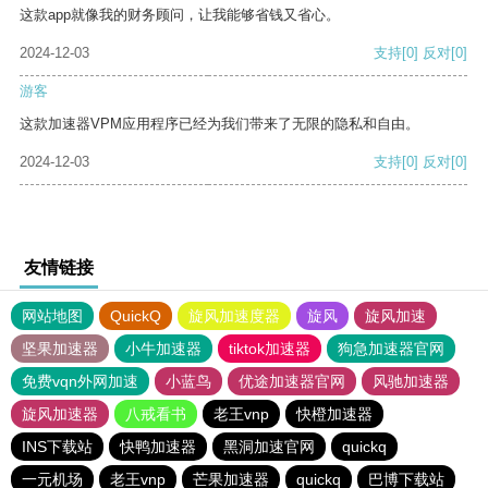
这款app就像我的财务顾问，让我能够省钱又省心。
2024-12-03
支持
[0]
反对
[0]
游客
这款加速器VPM应用程序已经为我们带来了无限的隐私和自由。
2024-12-03
支持
[0]
反对
[0]
友情链接
网站地图
QuickQ
旋风加速度器
旋风
旋风加速
坚果加速器
小牛加速器
tiktok加速器
狗急加速器官网
免费vqn外网加速
小蓝鸟
优途加速器官网
风驰加速器
旋风加速器
八戒看书
老王vnp
快橙加速器
INS下载站
快鸭加速器
黑洞加速官网
quickq
一元机场
老王vnp
芒果加速器
quickq
巴博下载站