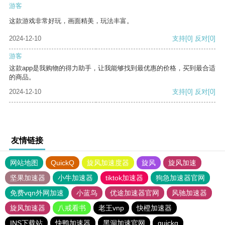
游客
这款游戏非常好玩，画面精美，玩法丰富。
2024-12-10
支持
[0]
反对
[0]
游客
这款app是我购物的得力助手，让我能够找到最优惠的价格，买到最合适
的商品。
2024-12-10
支持
[0]
反对
[0]
友情链接
网站地图
QuickQ
旋风加速度器
旋风
旋风加速
坚果加速器
小牛加速器
tiktok加速器
狗急加速器官网
免费vqn外网加速
小蓝鸟
优途加速器官网
风驰加速器
旋风加速器
八戒看书
老王vnp
快橙加速器
INS下载站
快鸭加速器
黑洞加速官网
quickq