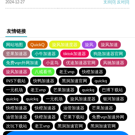
2024-12-27
支持
[0]
反对
[0]
友情链接
网站地图
QuickQ
旋风加速度器
旋风
旋风加速
坚果加速器
小牛加速器
tiktok加速器
狗急加速器官网
免费vqn外网加速
小蓝鸟
优途加速器官网
风驰加速器
旋风加速器
八戒看书
老王vnp
快橙加速器
INS下载站
快鸭加速器
黑洞加速官网
quickq
一元机场
老王vnp
芒果加速器
quickq
巴博下载站
quickq
quickq
一元机场
旋风加速度器
银河加速器
快橙加速器
快橙加速器
油管加速器
芒果加速器
油管加速器
快橙加速器
芒果下载站
免费vqn加速外网
次玩下载站
老王vnp
黑洞加速官网
黑洞加速官网