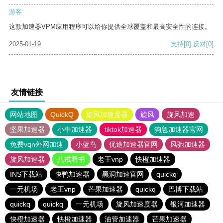
游客
这款加速器VPM应用程序可以给你提供全球覆盖和最高安全性的连接。
2025-01-19
支持
[0]
反对
[0]
友情链接
网站地图
QuickQ
旋风加速度器
旋风
旋风加速
坚果加速器
小牛加速器
tiktok加速器
狗急加速器官网
免费vqn外网加速
小蓝鸟
优途加速器官网
风驰加速器
旋风加速器
八戒看书
老王vnp
快橙加速器
INS下载站
快鸭加速器
黑洞加速官网
quickq
一元机场
老王vnp
芒果加速器
quickq
巴博下载站
quickq
quickq
一元机场
旋风加速度器
银河加速器
快橙加速器
快橙加速器
油管加速器
芒果加速器