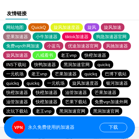
友情链接
网站地图
QuickQ
旋风加速度器
旋风
旋风加速
坚果加速器
小牛加速器
tiktok加速器
狗急加速器官网
免费vqn外网加速
小蓝鸟
优途加速器官网
风驰加速器
旋风加速器
八戒看书
老王vnp
快橙加速器
INS下载站
快鸭加速器
黑洞加速官网
quickq
一元机场
老王vnp
芒果加速器
quickq
巴博下载站
quickq
quickq
一元机场
旋风加速度器
银河加速器
快橙加速器
快橙加速器
油管加速器
芒果加速器
油管加速器
快橙加速器
芒果下载站
免费vqn加速外网
次玩下载站
老王vnp
黑洞加速官网
黑洞加速官网
一元机场
小猫咪ciash加速器
永久免费使用的加速器
下载
首页
安卓
苹果
排行
推荐