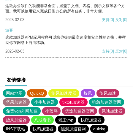
这款办公软件的功能非常全面，涵盖了文档、表格、演示文稿等各个方
面。我可以使用它来完成日常办公的所有任务，非常方便。
2025-02-03
支持
[0]
反对
[0]
游客
这款加速器VPM应用程序可以给你提供最高速度和安全性的连接，并帮
助你在网络上自由移动。
2025-02-03
支持
[0]
反对
[0]
友情链接
网站地图
QuickQ
旋风加速度器
旋风
旋风加速
坚果加速器
小牛加速器
tiktok加速器
狗急加速器官网
免费vqn外网加速
小蓝鸟
优途加速器官网
风驰加速器
旋风加速器
八戒看书
老王vnp
快橙加速器
INS下载站
快鸭加速器
黑洞加速官网
quickq