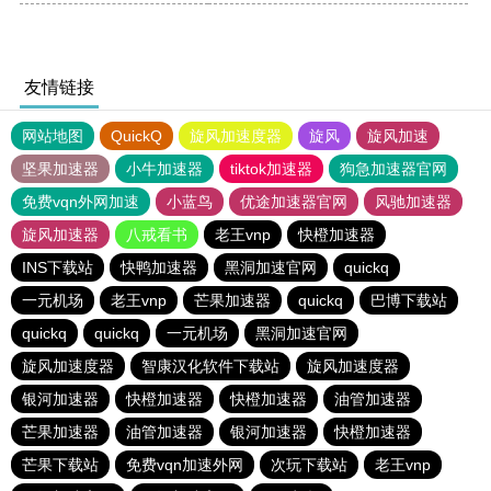
友情链接
网站地图
QuickQ
旋风加速度器
旋风
旋风加速
坚果加速器
小牛加速器
tiktok加速器
狗急加速器官网
免费vqn外网加速
小蓝鸟
优途加速器官网
风驰加速器
旋风加速器
八戒看书
老王vnp
快橙加速器
INS下载站
快鸭加速器
黑洞加速官网
quickq
一元机场
老王vnp
芒果加速器
quickq
巴博下载站
quickq
quickq
一元机场
黑洞加速官网
旋风加速度器
智康汉化软件下载站
旋风加速度器
银河加速器
快橙加速器
快橙加速器
油管加速器
芒果加速器
油管加速器
银河加速器
快橙加速器
芒果下载站
免费vqn加速外网
次玩下载站
老王vnp