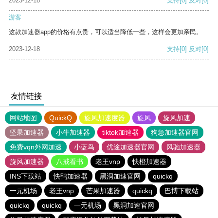
2023-12-18
支持
[0]
反对
[0]
游客
这款加速器app的价格有点贵，可以适当降低一些，这样会更加亲民。
2023-12-18
支持
[0]
反对
[0]
友情链接
网站地图
QuickQ
旋风加速度器
旋风
旋风加速
坚果加速器
小牛加速器
tiktok加速器
狗急加速器官网
免费vqn外网加速
小蓝鸟
优途加速器官网
风驰加速器
旋风加速器
八戒看书
老王vnp
快橙加速器
INS下载站
快鸭加速器
黑洞加速官网
quickq
一元机场
老王vnp
芒果加速器
quickq
巴博下载站
quickq
quickq
一元机场
黑洞加速官网