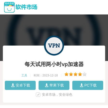
每天试用两小时vp加速器
工具
|
时间：2023-12-18
|
安卓下载
苹果下载
PC下载
安卓市场，安全绿色