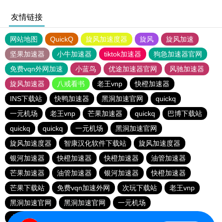
友情链接
网站地图
QuickQ
旋风加速度器
旋风
旋风加速
坚果加速器
小牛加速器
tiktok加速器
狗急加速器官网
免费vqn外网加速
小蓝鸟
优途加速器官网
风驰加速器
旋风加速器
八戒看书
老王vnp
快橙加速器
INS下载站
快鸭加速器
黑洞加速官网
quickq
一元机场
老王vnp
芒果加速器
quickq
巴博下载站
quickq
quickq
一元机场
黑洞加速官网
旋风加速度器
智康汉化软件下载站
旋风加速度器
银河加速器
快橙加速器
快橙加速器
油管加速器
芒果加速器
油管加速器
银河加速器
快橙加速器
芒果下载站
免费vqn加速外网
次玩下载站
老王vnp
黑洞加速官网
黑洞加速官网
一元机场
小猫咪ciash加速器