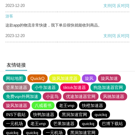
2023-12-20
支持
[0]
反对
[0]
游客
这款app的物流非常快捷，我下单后很快就能收到商品。
2023-12-20
支持
[0]
反对
[0]
友情链接
网站地图
QuickQ
旋风加速度器
旋风
旋风加速
坚果加速器
小牛加速器
tiktok加速器
狗急加速器官网
免费vqn外网加速
小蓝鸟
优途加速器官网
风驰加速器
旋风加速器
八戒看书
老王vnp
快橙加速器
INS下载站
快鸭加速器
黑洞加速官网
quickq
一元机场
老王vnp
芒果加速器
quickq
巴博下载站
quickq
quickq
一元机场
黑洞加速官网