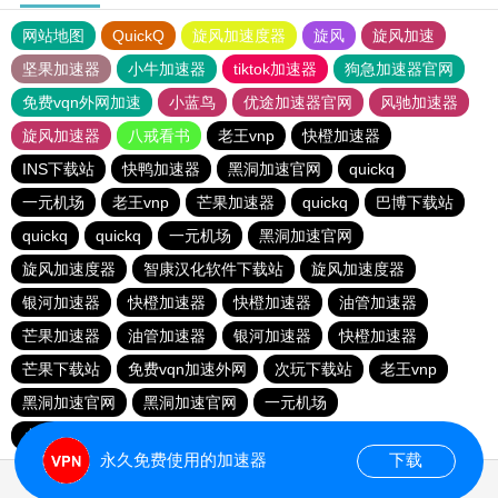
网站地图
QuickQ
旋风加速度器
旋风
旋风加速
坚果加速器
小牛加速器
tiktok加速器
狗急加速器官网
免费vqn外网加速
小蓝鸟
优途加速器官网
风驰加速器
旋风加速器
八戒看书
老王vnp
快橙加速器
INS下载站
快鸭加速器
黑洞加速官网
quickq
一元机场
老王vnp
芒果加速器
quickq
巴博下载站
quickq
quickq
一元机场
黑洞加速官网
旋风加速度器
智康汉化软件下载站
旋风加速度器
银河加速器
快橙加速器
快橙加速器
油管加速器
芒果加速器
油管加速器
银河加速器
快橙加速器
芒果下载站
免费vqn加速外网
次玩下载站
老王vnp
黑洞加速官网
黑洞加速官网
一元机场
小猫咪ciash加速器
永久免费使用的加速器
下载