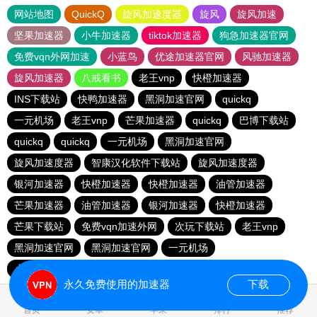
网站地图
QuickQ
旋风加速度器
旋风
旋风加速
坚果加速器
小牛加速器
tiktok加速器
狗急加速器官网
免费vqn外网加速
小蓝鸟
优途加速器官网
风驰加速器
旋风加速器
八戒看书
老王vnp
快橙加速器
INS下载站
快鸭加速器
黑洞加速官网
quickq
一元机场
老王vnp
芒果加速器
quickq
巴博下载站
quickq
quickq
一元机场
黑洞加速官网
旋风加速度器
智康汉化软件下载站
旋风加速度器
银河加速器
快橙加速器
快橙加速器
油管加速器
芒果加速器
油管加速器
银河加速器
快橙加速器
芒果下载站
免费vqn加速外网
次玩下载站
老王vnp
黑洞加速官网
黑洞加速官网
一元机场
小猫咪ciash加速器
永久免费使用的加速器
下载
0.093858s
首页
安卓
苹果
排行
推荐