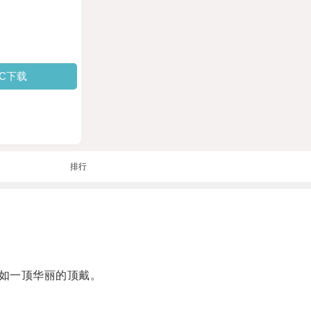
PC下载
排行
如一顶华丽的顶戴。