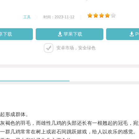
工具
|
时间：2023-11-12
|
卓下载
苹果下载
安卓市场，安全绿色
起形成群体。
褐色的羽毛，而雄性几鸡的头部还长有一根翘起的冠毛，宛
一群几鸡常常在树上或岩石间跳跃嬉戏，给人以欢乐的感觉。