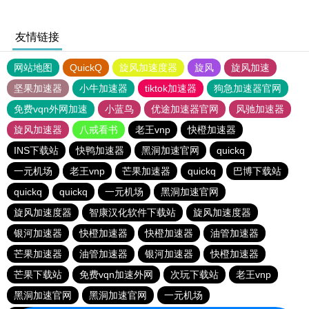
友情链接
网站地图
QuickQ
旋风加速度器
旋风
旋风加速
坚果加速器
小牛加速器
tiktok加速器
狗急加速器官网
免费vqn外网加速
小蓝鸟
优途加速器官网
风驰加速器
旋风加速器
八戒看书
老王vnp
快橙加速器
INS下载站
快鸭加速器
黑洞加速官网
quickq
一元机场
老王vnp
芒果加速器
quickq
巴博下载站
quickq
quickq
一元机场
黑洞加速官网
旋风加速度器
智康汉化软件下载站
旋风加速度器
银河加速器
快橙加速器
快橙加速器
油管加速器
芒果加速器
油管加速器
银河加速器
快橙加速器
芒果下载站
免费vqn加速外网
次玩下载站
老王vnp
黑洞加速官网
黑洞加速官网
一元机场