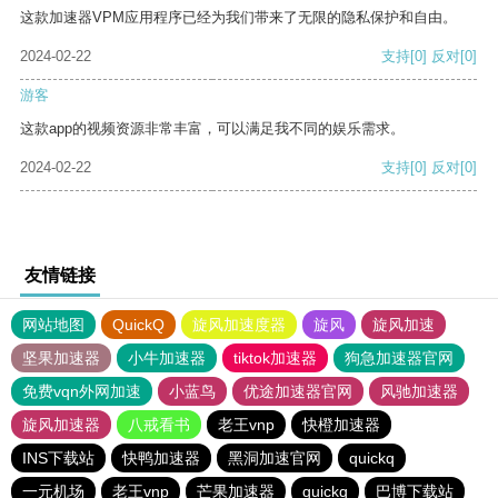
这款加速器VPM应用程序已经为我们带来了无限的隐私保护和自由。
2024-02-22
支持
[0]
反对
[0]
游客
这款app的视频资源非常丰富，可以满足我不同的娱乐需求。
2024-02-22
支持
[0]
反对
[0]
友情链接
网站地图
QuickQ
旋风加速度器
旋风
旋风加速
坚果加速器
小牛加速器
tiktok加速器
狗急加速器官网
免费vqn外网加速
小蓝鸟
优途加速器官网
风驰加速器
旋风加速器
八戒看书
老王vnp
快橙加速器
INS下载站
快鸭加速器
黑洞加速官网
quickq
一元机场
老王vnp
芒果加速器
quickq
巴博下载站