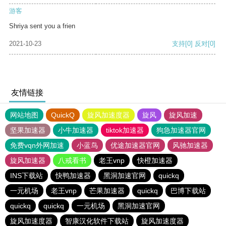
游客
Shriya sent you a frien
2021-10-23
支持
[0]
反对
[0]
友情链接
网站地图
QuickQ
旋风加速度器
旋风
旋风加速
坚果加速器
小牛加速器
tiktok加速器
狗急加速器官网
免费vqn外网加速
小蓝鸟
优途加速器官网
风驰加速器
旋风加速器
八戒看书
老王vnp
快橙加速器
INS下载站
快鸭加速器
黑洞加速官网
quickq
一元机场
老王vnp
芒果加速器
quickq
巴博下载站
quickq
quickq
一元机场
黑洞加速官网
旋风加速度器
智康汉化软件下载站
旋风加速度器