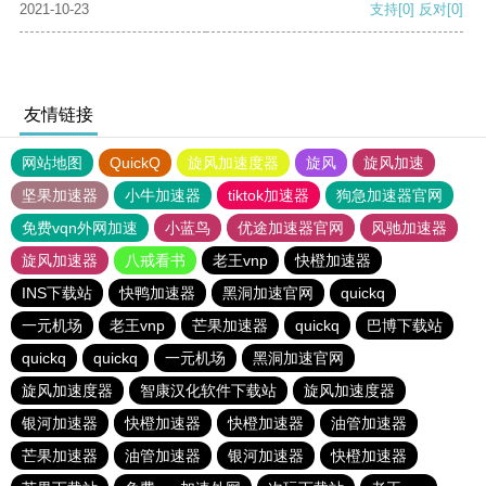
2021-10-23
支持
[0]
反对
[0]
友情链接
网站地图
QuickQ
旋风加速度器
旋风
旋风加速
坚果加速器
小牛加速器
tiktok加速器
狗急加速器官网
免费vqn外网加速
小蓝鸟
优途加速器官网
风驰加速器
旋风加速器
八戒看书
老王vnp
快橙加速器
INS下载站
快鸭加速器
黑洞加速官网
quickq
一元机场
老王vnp
芒果加速器
quickq
巴博下载站
quickq
quickq
一元机场
黑洞加速官网
旋风加速度器
智康汉化软件下载站
旋风加速度器
银河加速器
快橙加速器
快橙加速器
油管加速器
芒果加速器
油管加速器
银河加速器
快橙加速器